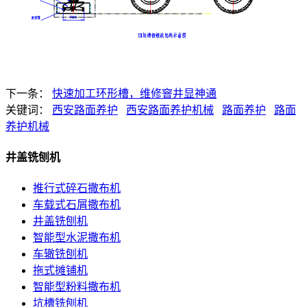
下一条：
快速加工环形槽，维修窨井显神通
关键词：
西安路面养护
西安路面养护机械
路面养护
路面
养护机械
井盖铣刨机
推行式碎石撒布机
车载式石屑撒布机
井盖铣刨机
智能型水泥撒布机
车辙铣刨机
拖式摊铺机
智能型粉料撒布机
坑槽铣刨机