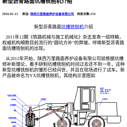
新型沥青路面坑槽铣刨机介绍
2016-01-15
来自:
陕西万里路面养护设备有限公司
浏览次数:154
新型沥青路面
坑槽铣刨机
介绍
2011
年
12
期《筑路机械与施工机械化》杂志发表一组特稿，
权威机构细数目前流行的
“
圆坑方补
”
的弊端，呼唤新型沥青路
面坑槽铣刨机的出现。
从
2012
年开始，陕西万里路面养护设备有限公司就根据坑槽
修补新理论，着手研制坑槽铣刨机
时间过去还不到一年，这种
新型坑槽铣刨机的雏形已经问世，并且在现场进行了试车。新
产品被命名为
YX
坑槽铣刨机，其结构示意图如