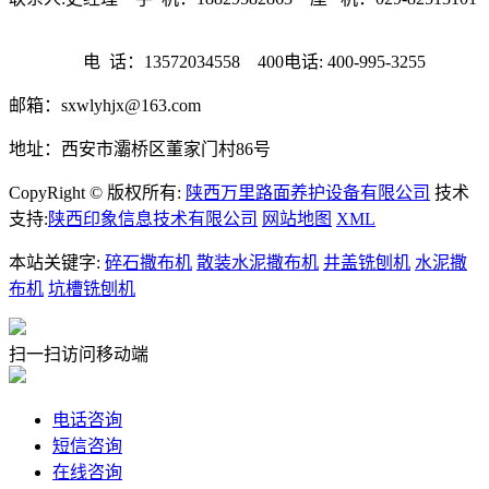
电 话：13572034558 400电话: 400-995-3255
邮箱：
sxwlyhjx@163.com
地址：西安市灞桥区董家门村86号
CopyRight © 版权所有:
陕西万里路面养护设备有限公司
技术
支持:
陕西印象信息技术有限公司
网站地图
XML
本站关键字:
碎石撒布机
散装水泥撒布机
井盖铣刨机
水泥撒
布机
坑槽铣刨机
扫一扫访问移动端
电话咨询
短信咨询
在线咨询