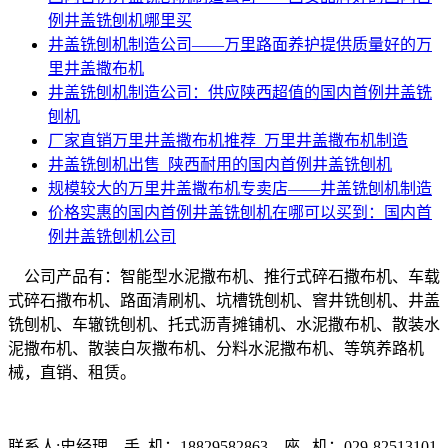
例井盖铣刨机哪里买
井盖铣刨机制造公司——万里路面养护提供质量好的万
里井盖撒布机
井盖铣刨机制造公司：供应陕西超值的国内首例井盖铣
刨机
厂家直销万里井盖撒布机推荐_万里井盖撒布机制造
井盖铣刨机出售_陕西耐用的国内首例井盖铣刨机
规模较大的万里井盖撒布机专卖店——井盖铣刨机制造
价格实惠的国内首例井盖铣刨机在哪可以买到：国内首
例井盖铣刨机公司
公司产品有：智能型水泥撒布机、推行式碎石撒布机、车载
式碎石撒布机、路面清刷机、坑槽铣刨机、窨井铣刨机、井盖
铣刨机、车辙铣刨机、托式沥青摊铺机、水泥撒布机、散装水
泥撒布机、散装白灰撒布机、分料水泥撒布机、等筑养路机
械，直销、租赁。
联系人:史经理 手 机：18829582863 座 机：029-82513101